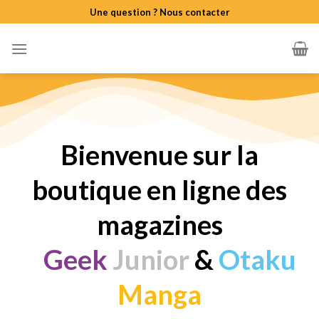
Skip
Une question ? Nous contacter
to
content
Bienvenue sur la
boutique en ligne des
magazines
Geek
Junior
&
Otaku
Manga