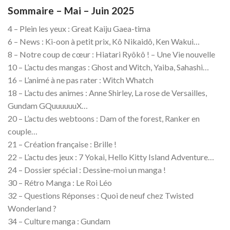
Sommaire – Mai – Juin 2025
4 – Plein les yeux : Great Kaiju Gaea-tima
6 – News : Ki-oon à petit prix, Kô Nikaidô, Ken Wakui…
8 – Notre coup de cœur : Hiatari Ryôkô ! – Une Vie nouvelle
10 – L’actu des mangas : Ghost and Witch, Yaiba, Sahashi…
16 – L’animé à ne pas rater : Witch Whatch
18 – L’actu des animes : Anne Shirley, La rose de Versailles,
Gundam GQuuuuuuX…
20 – L’actu des webtoons : Dam of the forest, Ranker en
couple…
21 – Création française : Brille !
22 – L’actu des jeux : 7 Yokai, Hello Kitty Island Adventure…
24 – Dossier spécial : Dessine-moi un manga !
30 – Rétro Manga : Le Roi Léo
32 – Questions Réponses : Quoi de neuf chez Twisted
Wonderland ?
34 – Culture manga : Gundam