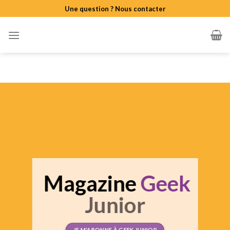
Skip
Une question ? Nous contacter
to
content
Magazine
Geek
Junior
JE M'ABONNE À GEEK JUNIOR