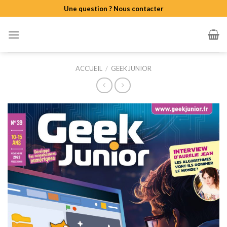
Skip
Une question ? Nous contacter
to
content
ACCUEIL
/
GEEK JUNIOR