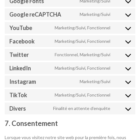
Google Fonts
Marketing/Suivi
service
Consent
litespeed
to
Google reCAPTCHA
Marketing/Suivi
service
Consent
google-
to
YouTube
Marketing/Suivi, Fonctionnel
fonts
service
Consent
google-
to
Facebook
Marketing/Suivi, Fonctionnel
recaptcha
service
Consent
youtube
to
Twitter
Fonctionnel, Marketing/Suivi
service
Consent
facebook
to
LinkedIn
Marketing/Suivi, Fonctionnel
service
Consent
twitter
to
Instagram
Marketing/Suivi
service
Consent
linkedin
to
TikTok
Marketing/Suivi, Fonctionnel
service
Consent
instagram
to
Divers
Finalité en attente d’enquête
service
Consent
tiktok
to
7. Consentement
service
divers
Lorsque vous visitez notre site web pour la première fois, nous