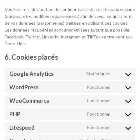
Veuillez lire la déclaration de confidentialité de ces réseaux sociaux
(qui peut être modifiée régulièrement) afin de savoir ce qu’ils font
de vos données (personnelles) traitées en utilisant ces cookies.
Les données récupérées sont anonymisées autant que possible.
Facebook, Twitter, LinkedIn, Instagram et TikTok se trouvent aux
États-Unis.
6. Cookies placés
Google Analytics
Statistiques
Consent
to
WordPress
Fonctionnel
service
Consent
google-
to
WooCommerce
Fonctionnel
analytics
service
Consent
wordpress
to
PHP
Fonctionnel
service
Consent
woocommer
to
Litespeed
Fonctionnel
service
Consent
php
to