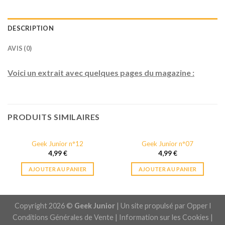
DESCRIPTION
AVIS (0)
Voici un extrait avec quelques pages du magazine :
PRODUITS SIMILAIRES
Geek Junior n°12
Geek Junior n°07
4,99
€
4,99
€
AJOUTER AU PANIER
AJOUTER AU PANIER
Copyright 2026 ©
Geek Junior
| Un site propulsé par
Opper l
Conditions Générales de Vente
|
Information sur les Cookies
|