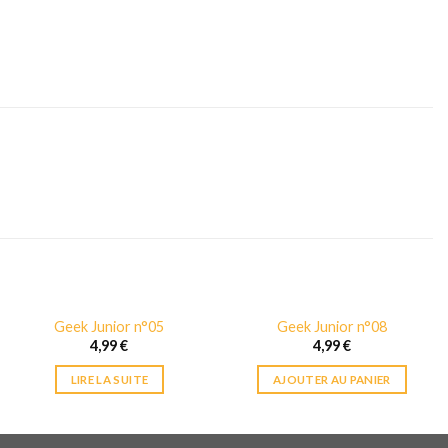
Geek Junior n°05
Geek Junior n°08
RUPTURE DE STOCK
4,99
€
4,99
€
LIRE LA SUITE
AJOUTER AU PANIER