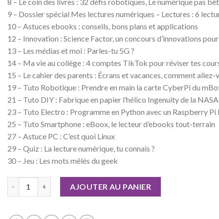
8 – Le coin des livres : 32 défis robotiques, Le numérique pas b
9 – Dossier spécial Mes lectures numériques – Lectures : 6 lectu
10 – Astuces ebooks : conseils, bons plans et applications
12 – Innovation : Science Factor, un concours d’innovations pour
13 – Les médias et moi : Parles-tu 5G ?
14 – Ma vie au collège : 4 comptes TikTok pour réviser tes cour
15 – Le cahier des parents : Écrans et vacances, comment allez-
19 – Tuto Robotique : Prendre en main la carte CyberPi du mBo
21 – Tuto DIY : Fabrique en papier l’hélico Ingenuity de la NASA
23 – Tuto Electro : Programme en Python avec un Raspberry Pi 
25 – Tuto Smartphone : eBoox, le lecteur d’ebooks tout-terrain
27 – Astuce PC : C’est quoi Linux
29 – Quiz : La lecture numérique, tu connais ?
30 – Jeu : Les mots mêlés du geek
quantité de Geek Junior n°13
AJOUTER AU PANIER