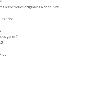
ête…
res numériques originales à découvrir
 les ados
s
vous gérer ?
t2
Pico