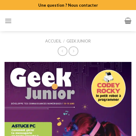
Skip
Une question ? Nous contacter
to
content
ACCUEIL
/
GEEK JUNIOR