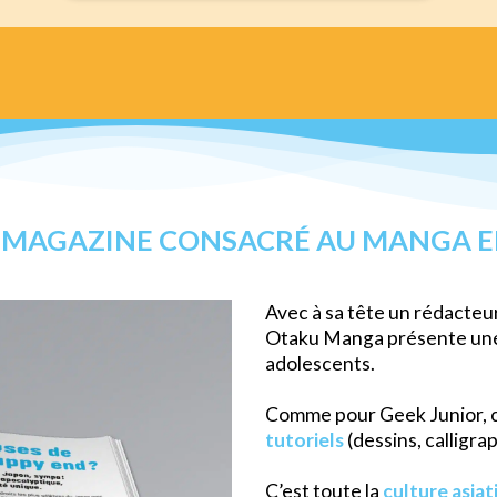
E MAGAZINE CONSACRÉ AU MANGA E
Avec à sa tête un rédacteu
Otaku Manga présente une
adolescents.
Comme pour Geek Junior, c
tutoriels
(dessins, calligra
C’est toute la
culture asiat