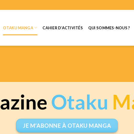
OTAKU MANGA
CAHIER D’ACTIVITÉS
QUI SOMMES-NOUS ?
azine
Otaku
M
JE M'ABONNE À OTAKU MANGA