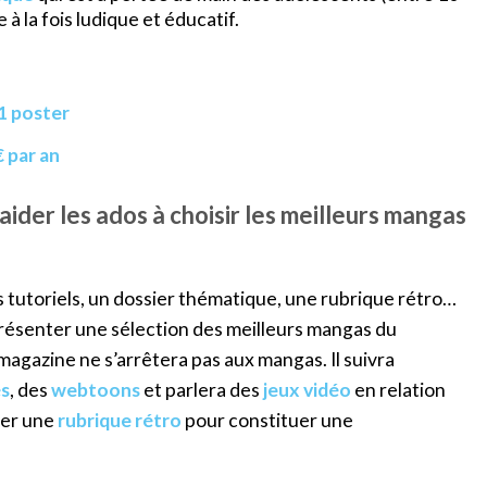
à la fois ludique et éducatif.
 1 poster
€ par an
ider les ados à choisir les meilleurs mangas
tutoriels, un dossier thématique, une rubrique rétro…
résenter une sélection des meilleurs mangas du
agazine ne s’arrêtera pas aux mangas. Il suivra
s
, des
webtoons
et parlera des
jeux vidéo
en relation
ier une
rubrique
rétro
pour constituer une