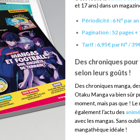
et 17 ans) dans un magazine 
Périodicité : 6 N° par an
Pagination : 52 pages +
Tarif : 6,95€ par N° / 39
Des chroniques pour a
selon leurs goûts !
Des chroniques manga, des 
Otaku Manga va bien sûr p
moment, mais pas que ! Le m
également l’actu des
animé
avec les mangas. Sans oubl
mangathèque idéale !