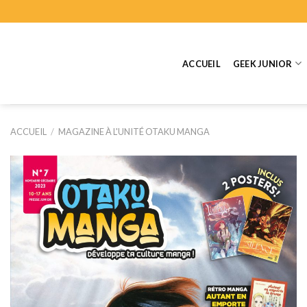
Skip
to
content
ACCUEIL
GEEK JUNIOR
ACCUEIL
/
MAGAZINE À L'UNITÉ OTAKU MANGA