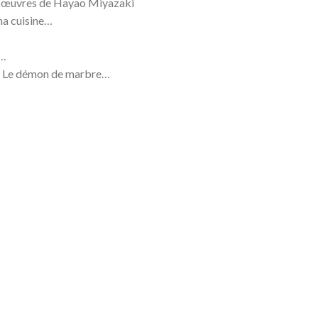
es œuvres de Hayao Miyazaki
ma cuisine…
y…
es, Le démon de marbre…