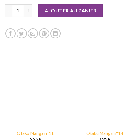
quantité de Otaku Manga n°07
AJOUTER AU PANIER
Otaku Manga n°11
Otaku Manga n°14
6,95
€
7,95
€