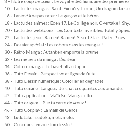
8 – Notre coup de cœur : Le voyahe de Shuna, une des premièr
10 – L’actu des mangas : Saint-Exupéry, Limbo, Un dragon dans 
16 – L’animé à ne pas rater : Le garçon et le héron
18 – L’actu des animes : Eden 17, Le Collège noir, Overtake !, Sh
20 – L’actu des webtoons : Les Combats Invisibles, Totally Spi
22 – L’actu des jeux : Ramen! Ramen!, Sea of Stars, Paleo Pines…
24 – Dossier spécial : Les robots dans les mangas !
30 – Rétro Manga : Autant en emporte la brume
32 – Les métiers du manga : L’éditeur
34 – Culture manga : Le baseball au Japon
36 – Tuto Dessin : Perspective et ligne de fuite
38 – Tuto Dessin numérique : Colorier en dégradés
40 – Tuto cuisine : Langues-de-chat croquantes aux amandes
42 – Tuto application : Maîtrise Mangacollec
44 – Tuto origami : Plie ta carte de vœux !
46 – Tuto Cosplay : La main de Genos
48 – Ludotaku : sudoku, mots mêlés
50 – Concours : envoie ton dessin !