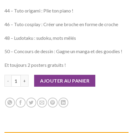
44 – Tuto origami : Plie ton piano !
46 – Tuto cosplay : Créer une broche en forme de croche
48 – Ludotaku : sudoku, mots mêlés
50 – Concours de dessin : Gagne un manga et des goodies !
Et toujours 2 posters gratuits !
quantité de Otaku Manga n°22
AJOUTER AU PANIER