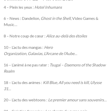
4 – Plein les yeux :
Hotel Inhumans
6 – News : Dandelion,
Ghost in the Shell
, Video Games &
Music…
8 – Notre coup de cœur :
Alice au-delà des étoiles
10 – L’actu des mangas :
Hero
Organization
,
Galaxias
,
L’Arcane de l’Aube
…
16 – L’animé à ne pas rater :
Tsugai – Daemons of the Shadow
Realm
18 – L’actu des animes :
Kill Blue
,
All you need is kill
,
Ulysse
31
…
20 – L’actu des webtoons :
Le premier amour sans souvenirs
…