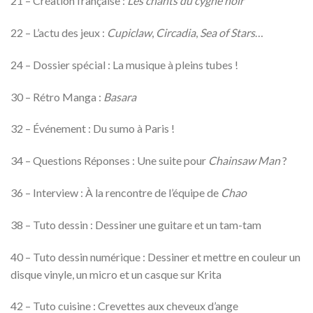
21 – Création française :
Les chants du cygne noir
22 – L’actu des jeux :
Cupiclaw
,
Circadia
,
Sea of Stars
…
24 – Dossier spécial : La musique à pleins tubes !
30 – Rétro Manga :
Basara
32 – Événement : Du sumo à Paris !
34 – Questions Réponses : Une suite pour
Chainsaw Man
?
36 – Interview : À la rencontre de l’équipe de
Chao
38 – Tuto dessin : Dessiner une guitare et un tam-tam
40 – Tuto dessin numérique : Dessiner et mettre en couleur un
disque vinyle, un micro et un casque sur Krita
42 – Tuto cuisine : Crevettes aux cheveux d’ange