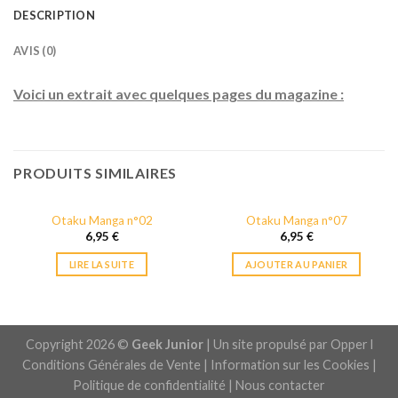
DESCRIPTION
AVIS (0)
Voici un extrait avec quelques pages du magazine :
PRODUITS SIMILAIRES
Otaku Manga n°02
Otaku Manga n°07
RUPTURE DE STOCK
6,95
€
6,95
€
LIRE LA SUITE
AJOUTER AU PANIER
Copyright 2026 ©
Geek Junior
| Un site propulsé par
Opper l
Conditions Générales de Vente
|
Information sur les Cookies
|
Politique de confidentialité
|
Nous contacter