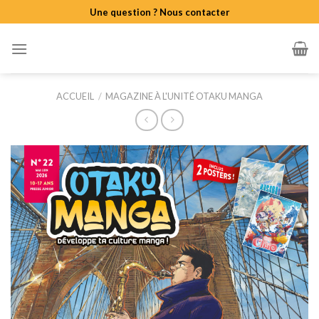
Skip
Une question ? Nous contacter
to
content
ACCUEIL
/
MAGAZINE À L'UNITÉ OTAKU MANGA