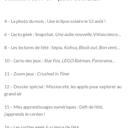
4 – La photo du mois : Une éclipse solaire le 12 août !
6 – L’actu geek : Snapchat,
Une aube nouvelle
, Vittascience…
8 – Les lectures de l’été : Sépia,
Kohva
,
Block out
,
Bon vent
…
10 – L’actu des jeux :
Star Fox
,
LEGO Batman
,
Panorama
…
11 – Zoom jeux :
Crushed in Time
12 – Dossier spécial : Mission été, les applis pour explorer au
grand air
15 – Mes apprentissages numériques : Défi de l’été,
j’apprends le coréen !
16 – Les sorties geek & science de l’été