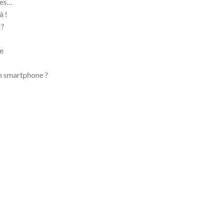
ces…
à !
 ?
de
on smartphone ?