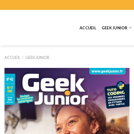
Skip
to
content
ACCUEIL
GEEK JUNIOR
ACCUEIL
/
GEEK JUNIOR