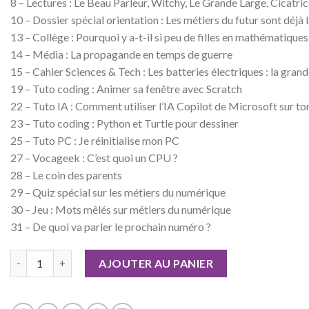
8 – Lectures : Le Beau Parleur, Witchy, Le Grande Large, Cicatri
10 – Dossier spécial orientation : Les métiers du futur sont déjà l
13 – Collège : Pourquoi y a-t-il si peu de filles en mathématiques
14 – Média : La propagande en temps de guerre
15 – Cahier Sciences & Tech : Les batteries électriques : la gran
19 – Tuto coding : Animer sa fenêtre avec Scratch
22 – Tuto IA : Comment utiliser l’IA Copilot de Microsoft sur t
23 – Tuto coding : Python et Turtle pour dessiner
25 – Tuto PC : Je réinitialise mon PC
27 – Vocageek : C’est quoi un CPU ?
28 – Le coin des parents
29 – Quiz spécial sur les métiers du numérique
30 – Jeu : Mots mêlés sur métiers du numérique
31 – De quoi va parler le prochain numéro ?
quantité de Geek Junior n°42
AJOUTER AU PANIER