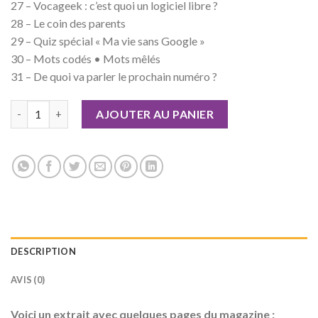
27 – Vocageek : c’est quoi un logiciel libre ?
28 – Le coin des parents
29 – Quiz spécial « Ma vie sans Google »
30 – Mots codés • Mots mêlés
31 – De quoi va parler le prochain numéro ?
quantité de Geek Junior n°30 Version numérique
AJOUTER AU PANIER
DESCRIPTION
AVIS (0)
Voici un extrait avec quelques pages du magazine :