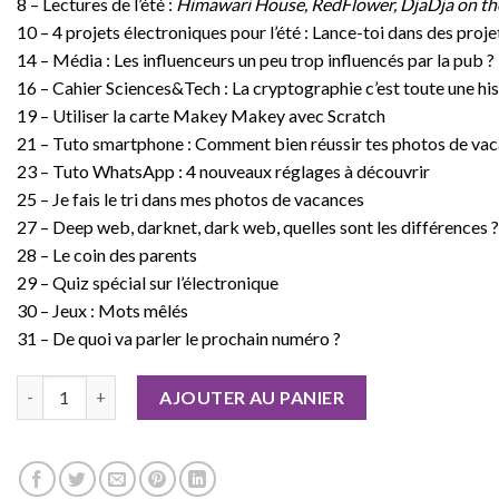
8 – Lectures de l’été :
Himawari House, RedFlower, DjaDja on th
10 – 4 projets électroniques pour l’été : Lance-toi dans des pro
14 – Média : Les influenceurs un peu trop influencés par la pub ?
16 – Cahier Sciences&Tech : La cryptographie c’est toute une his
19 – Utiliser la carte Makey Makey avec Scratch
21 – Tuto smartphone : Comment bien réussir tes photos de vac
23 – Tuto WhatsApp : 4 nouveaux réglages à découvrir
25 – Je fais le tri dans mes photos de vacances
27 – Deep web, darknet, dark web, quelles sont les différences ?
28 – Le coin des parents
29 – Quiz spécial sur l’électronique
30 – Jeux : Mots mêlés
31 – De quoi va parler le prochain numéro ?
quantité de Geek Junior n°36 Version numérique
AJOUTER AU PANIER