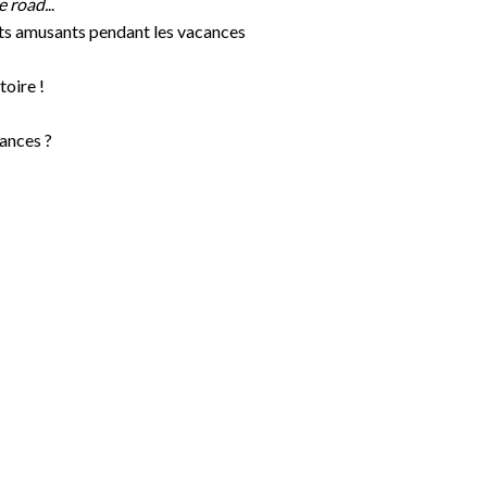
e road.
..
jets amusants pendant les vacances
toire !
ances ?