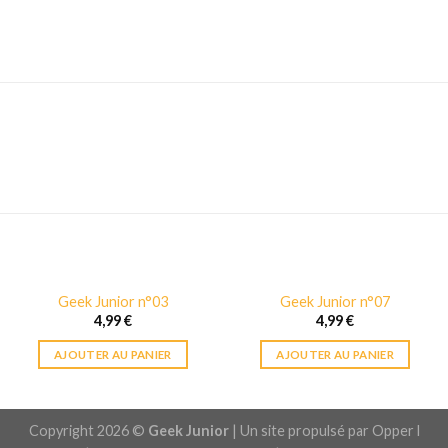
Geek Junior n°03
Geek Junior n°07
4,99
€
4,99
€
AJOUTER AU PANIER
AJOUTER AU PANIER
Copyright 2026 ©
Geek Junior
| Un site propulsé par
Opper l