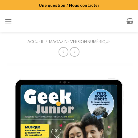
Skip
Une question ? Nous contacter
to
content
ACCUEIL
/
MAGAZINE VERSION NUMÉRIQUE