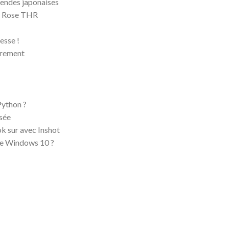
égendes japonaises
de Rose THR
esse !
trement
Python ?
isée
k sur avec Inshot
 de Windows 10 ?