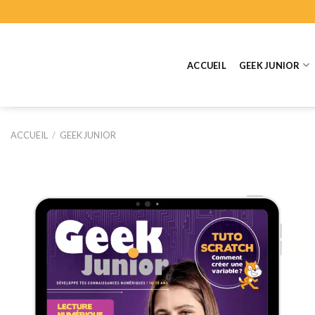
Skip
to
content
ACCUEIL
GEEK JUNIOR
ACCUEIL
/
GEEK JUNIOR