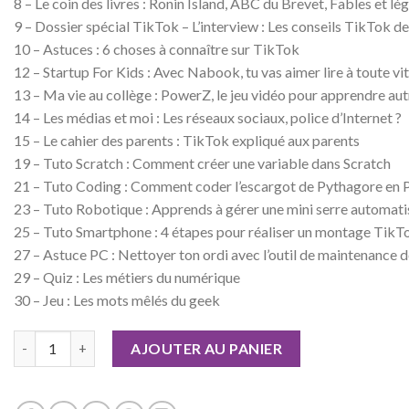
8 – Le coin des livres : Ronin Island, ABC du Brevet, Fables et l
9 – Dossier spécial TikTok – L’interview : Les conseils TikTok 
10 – Astuces : 6 choses à connaître sur TikTok
12 – Startup For Kids : Avec Nabook, tu vas aimer lire à toute vit
13 – Ma vie au collège : PowerZ, le jeu vidéo pour apprendre au
14 – Les médias et moi : Les réseaux sociaux, police d’Internet ?
15 – Le cahier des parents : TikTok expliqué aux parents
19 – Tuto Scratch : Comment créer une variable dans Scratch
21 – Tuto Coding : Comment coder l’escargot de Pythagore en 
23 – Tuto Robotique : Apprends à gérer une mini serre automat
25 – Tuto Smartphone : 4 étapes pour réaliser un montage TikTo
27 – Astuce PC : Nettoyer ton ordi avec l’outil de maintenance
29 – Quiz : Les métiers du numérique
30 – Jeu : Les mots mêlés du geek
quantité de Geek Junior n°10 Version numérique
AJOUTER AU PANIER